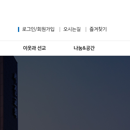
로그인
/
회원가입
오시는길
즐겨찾기
이웃과 선교
나눔&공간