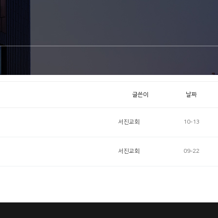
글쓴이
날짜
서진교회
10-13
서진교회
09-22