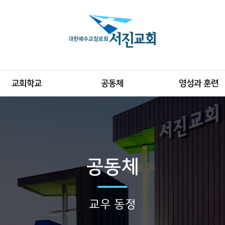
교회학교
공동체
영성과 훈련
공동체
교우 동정