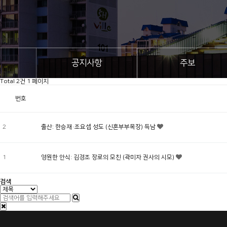
공지사항
주보
Total 2건
1 페이지
번호
2
출산: 한승재·조요셉 성도 (신혼부부목장) 득남
1
영원한 안식: 김경조 장로의 모친 (곽미자 권사의 시모)
검색