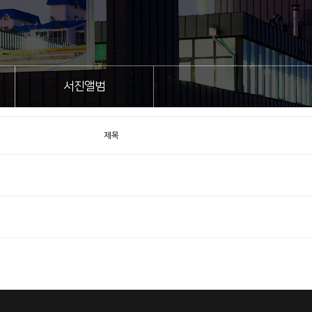
서진앨범
제목