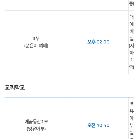
층)
대
예
배
3부
실
오후 02:00
(젊은이 예배)
(지
하
1
층)
교회학교
영
유
아
예꿈동산1부
오전 10:40
부
(영유아부)
실