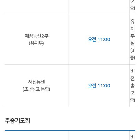
(2
층)
유
치
예꿈동산2부
부
오전 11:00
(유치부)
실
(3
층)
비
전
서진뉴젠
오전 11:00
홀
(초·중·고 통합)
(2
층)
주중기도회
비