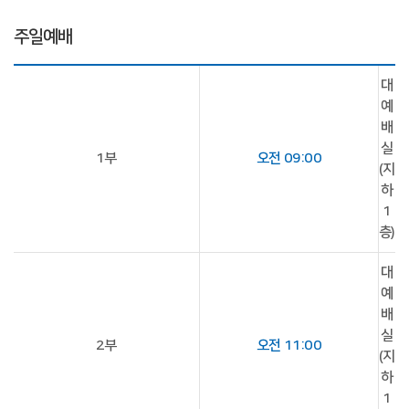
주일예배
대
예
배
실
1부
오전 09:00
(지
하
1
층)
대
예
배
실
2부
오전 11:00
(지
하
1