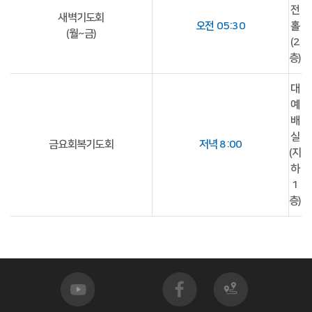
전
새벽기도회
오전 05:30
홀
(월~금)
(2
층)
대
예
배
실
금요회복기도회
저녁 8:00
(지
하
1
층)